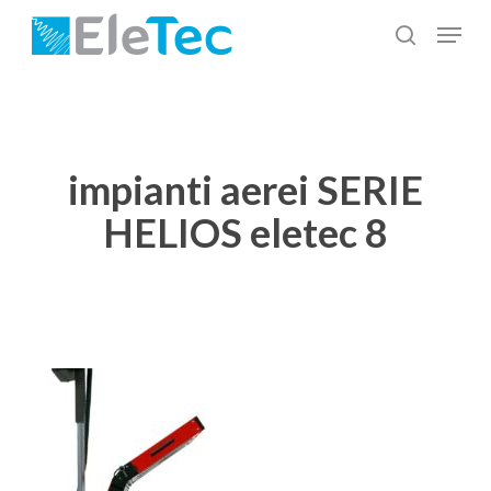
Salta
Menu
al
cerca
Chiudi
contenuto
menu
principale
impianti aerei SERIE
HELIOS eletec 8