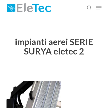
Salta
Menu
al
cerca
Chiudi
contenuto
menu
principale
impianti aerei SERIE
SURYA eletec 2