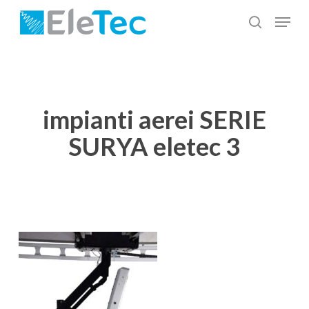
Salta
Menu
al
cerca
Chiudi
contenuto
menu
principale
impianti aerei SERIE
SURYA eletec 3