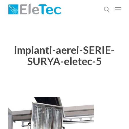
Salta
Menu
al
cerca
Chiudi
contenuto
menu
principale
impianti-aerei-SERIE-
SURYA-eletec-5