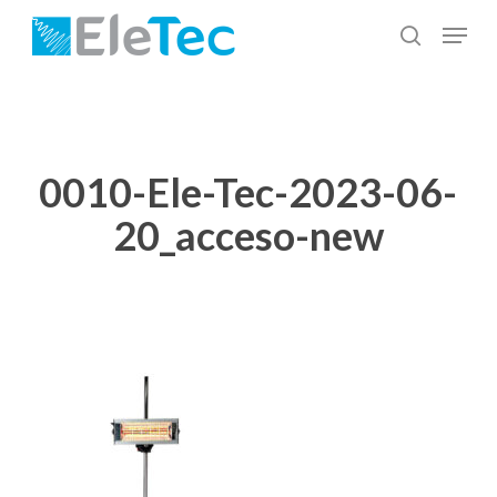
Salta
Menu
al
cerca
Chiudi
contenuto
menu
principale
0010-Ele-Tec-2023-06-
20_acceso-new