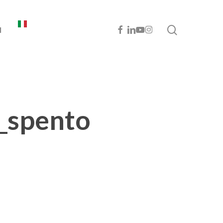
cerca
FACEBOOK
LINKEDIN
YOUTUBE
INSTAGRAM
I
_spento