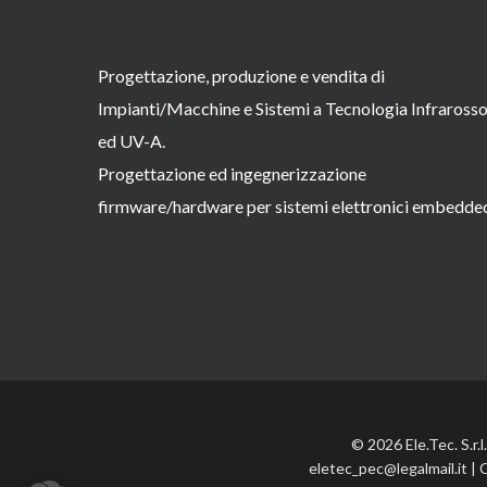
Progettazione, produzione e vendita di
Impianti/Macchine e Sistemi a Tecnologia Infraross
ed UV-A.
Progettazione ed ingegnerizzazione
firmware/hardware per sistemi elettronici embedde
© 2026 Ele.Tec. S.r.
eletec_pec@legalmail.it | 