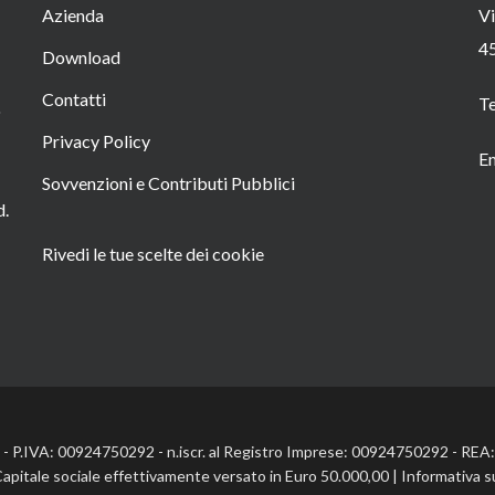
Azienda
Vi
4
Download
Contatti
T
o
Privacy Policy
Em
Sovvenzioni e Contributi Pubblici
d.
Rivedi le tue scelte dei cookie
l. - P.IVA: 00924750292 - n.iscr. al Registro Imprese: 00924750292 - RE
Capitale sociale effettivamente versato in Euro 50.000,00 |
Informativa s