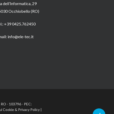
a dell’Informatica, 29
5030 Occhiobello (RO)
el.: +39 0425.762450
ail: info@ele-tec.it
A: RO - 103796 - PEC:
ui Cookie
&
Privacy Policy
|