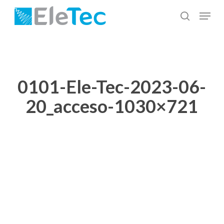
Salta
Menu
al
cerca
Chiudi
contenuto
menu
principale
0101-Ele-Tec-2023-06-
20_acceso-1030×721