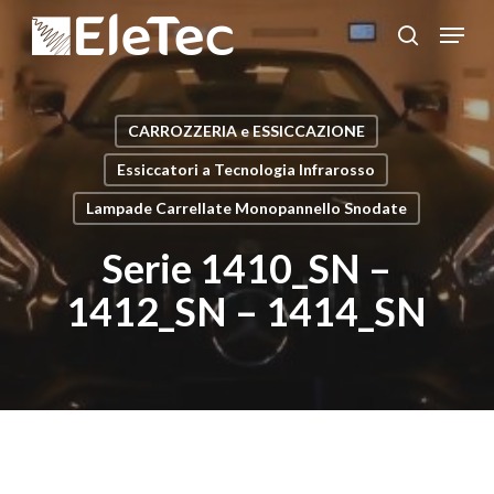
Salta
Menu
al
cerca
Chiudi
contenuto
menu
principale
CARROZZERIA e ESSICCAZIONE
Essiccatori a Tecnologia Infrarosso
Lampade Carrellate Monopannello Snodate
Serie 1410_SN –
1412_SN – 1414_SN