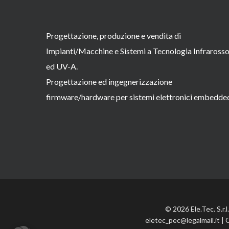
Progettazione, produzione e vendita di
Impianti/Macchine e Sistemi a Tecnologia Infraross
ed UV-A.
Progettazione ed ingegnerizzazione
firmware/hardware per sistemi elettronici embedde
© 2026 Ele.Tec. S.r.
eletec_pec@legalmail.it | 