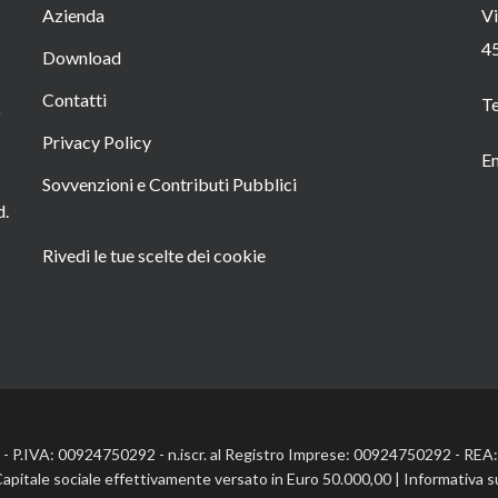
Azienda
Vi
4
Download
Contatti
T
o
Privacy Policy
Em
Sovvenzioni e Contributi Pubblici
d.
Rivedi le tue scelte dei cookie
l. - P.IVA: 00924750292 - n.iscr. al Registro Imprese: 00924750292 - RE
Capitale sociale effettivamente versato in Euro 50.000,00 |
Informativa s