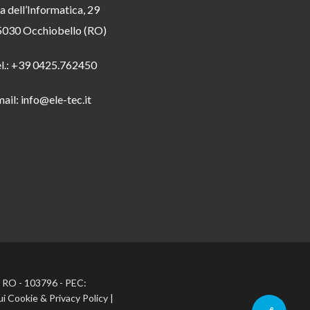
a dell’Informatica, 29
5030 Occhiobello (RO)
el.: +39 0425.762450
ail: info@ele-tec.it
A: RO - 103796 - PEC:
ui Cookie
&
Privacy Policy
|