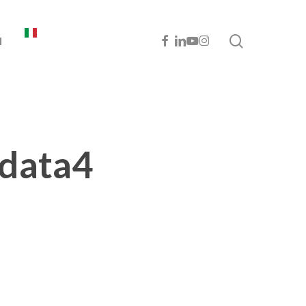
cerca
FACEBOOK
LINKEDIN
YOUTUBE
INSTAGRAM
I
odata4