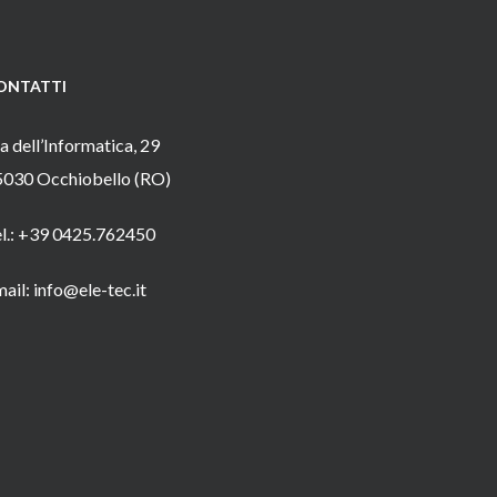
ONTATTI
a dell’Informatica, 29
5030 Occhiobello (RO)
el.: +39 0425.762450
ail: info@ele-tec.it