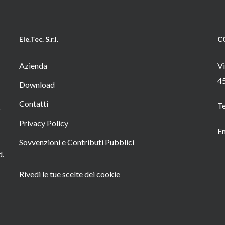
Ele.Tec. S.r.l.
C
Azienda
Vi
4
Download
Contatti
T
o
Privacy Policy
Em
Sovvenzioni e Contributi Pubblici
d.
Rivedi le tue scelte dei cookie