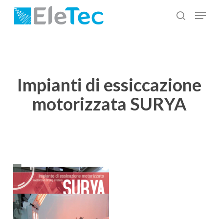
Salta
Menu
al
cerca
Chiudi
contenuto
menu
principale
Impianti di essiccazione
motorizzata SURYA