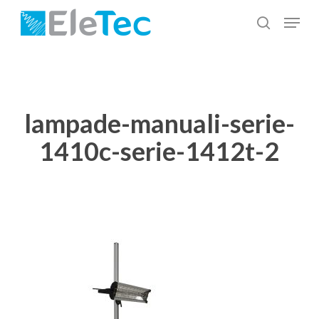
Salta
Menu
al
cerca
Chiudi
contenuto
menu
principale
lampade-manuali-serie-
1410c-serie-1412t-2