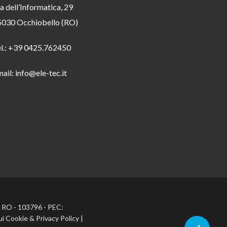
a dell’Informatica, 29
5030 Occhiobello (RO)
el.: +39 0425.762450
ail: info@ele-tec.it
A: RO - 103796 - PEC:
ui Cookie
&
Privacy Policy
|