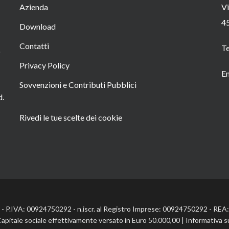
Azienda
Vi
4
Download
Contatti
T
o
Privacy Policy
Em
Sovvenzioni e Contributi Pubblici
d.
Rivedi le tue scelte dei cookie
l. - P.IVA: 00924750292 - n.iscr. al Registro Imprese: 00924750292 - RE
Capitale sociale effettivamente versato in Euro 50.000,00 |
Informativa s