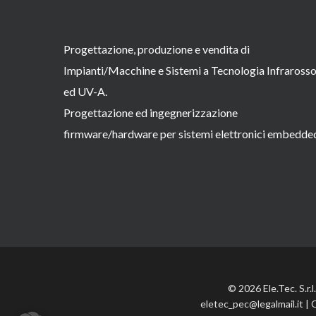
Progettazione, produzione e vendita di
Impianti/Macchine e Sistemi a Tecnologia Infraross
ed UV-A.
Progettazione ed ingegnerizzazione
firmware/hardware per sistemi elettronici embedde
© 2026 Ele.Tec. S.r.
eletec_pec@legalmail.it | 