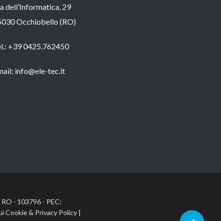
a dell’Informatica, 29
5030 Occhiobello (RO)
el.: +39 0425.762450
ail: info@ele-tec.it
A: RO - 103796 - PEC:
ui Cookie
&
Privacy Policy
|