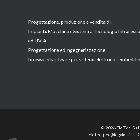
Progettazione, produzione e vendita di
Impianti/Macchine e Sistemi a Tecnologia Infraross
ed UV-A.
Progettazione ed ingegnerizzazione
firmware/hardware per sistemi elettronici embedde
© 2026 Ele.Tec. S.r.
eletec_pec@legalmail.it | 