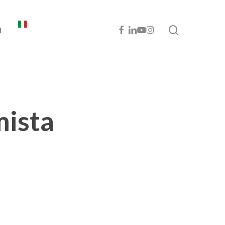
cerca
FACEBOOK
LINKEDIN
YOUTUBE
INSTAGRAM
I
mista