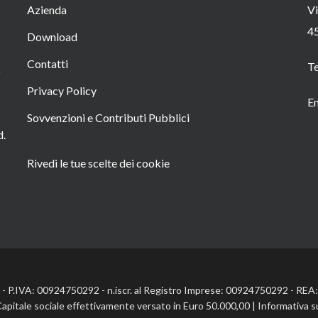
Azienda
Vi
4
Download
Contatti
T
o
Privacy Policy
Em
Sovvenzioni e Contributi Pubblici
d.
Rivedi le tue scelte dei cookie
l. - P.IVA: 00924750292 - n.iscr. al Registro Imprese: 00924750292 - RE
Capitale sociale effettivamente versato in Euro 50.000,00 |
Informativa s