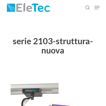
Salta
Menu
al
cerca
Chiudi
contenuto
menu
principale
serie 2103-struttura-
nuova