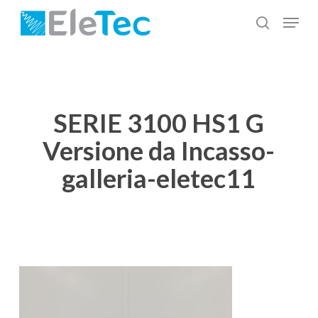
Salta
Menu
al
cerca
Chiudi
contenuto
menu
principale
SERIE 3100 HS1 G
Versione da Incasso-
galleria-eletec11