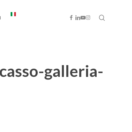
cerca
FACEBOOK
LINKEDIN
YOUTUBE
INSTAGRAM
I
casso-galleria-