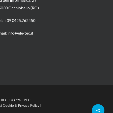
a dell’Informatica, 29
5030 Occhiobello (RO)
el.: +39 0425.762450
ail: info@ele-tec.it
A: RO - 103796 - PEC:
ui Cookie
&
Privacy Policy
|
Share