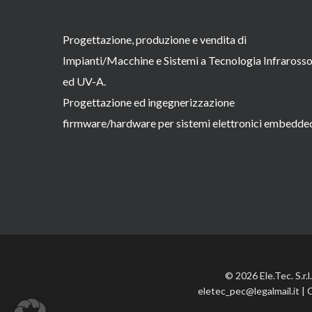
Progettazione, produzione e vendita di
Impianti/Macchine e Sistemi a Tecnologia Infraross
ed UV-A.
Progettazione ed ingegnerizzazione
firmware/hardware per sistemi elettronici embedde
© 2026 Ele.Tec. S.r.
eletec_pec@legalmail.it | 