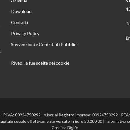
Azienda
Vi
4
Download
Contatti
T
o
Privacy Policy
Em
Sovvenzioni e Contributi Pubblici
d.
Rivedi le tue scelte dei cookie
l. - P.IVA: 00924750292 - n.iscr. al Registro Imprese: 00924750292 - RE
Capitale sociale effettivamente versato in Euro 50.000,00 |
Informativa s
Credits:
Digife