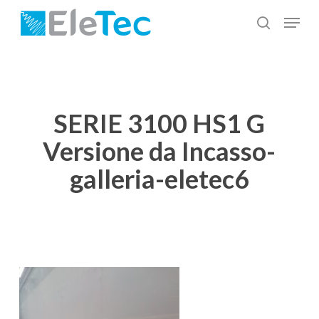
Salta
Menu
al
cerca
Chiudi
contenuto
menu
principale
SERIE 3100 HS1 G
Versione da Incasso-
galleria-eletec6