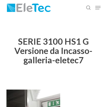
Salta
Menu
al
cerca
Chiudi
contenuto
menu
principale
SERIE 3100 HS1 G
Versione da Incasso-
galleria-eletec7