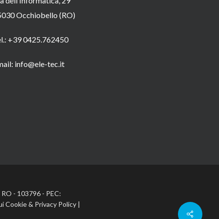
a dell’Informatica, 29
5030 Occhiobello (RO)
el.: +39 0425.762450
ail: info@ele-tec.it
A: RO - 103796 - PEC:
ui Cookie
&
Privacy Policy
|
Share