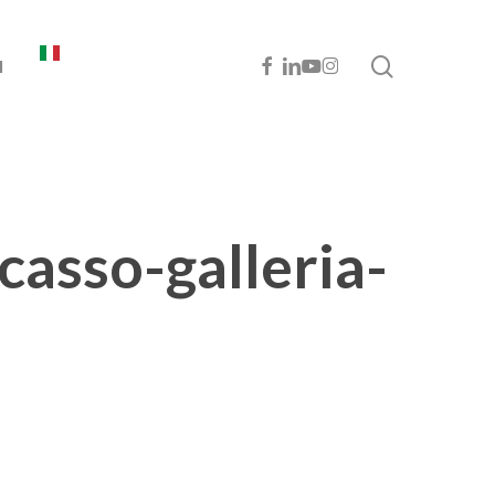
cerca
FACEBOOK
LINKEDIN
YOUTUBE
INSTAGRAM
I
casso-galleria-