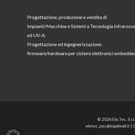
Progettazione, produzione e vendita di
Impianti/Macchine e Sistemi a Tecnologia Infraross
ed UV-A.
Progettazione ed ingegnerizzazione
firmware/hardware per sistemi elettronici embedde
© 2026 Ele.Tec. S.r.
eletec_pec@legalmail.it | 