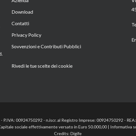
Azienda
Vi
4
Download
Contatti
T
o
Privacy Policy
Em
Sovvenzioni e Contributi Pubblici
d.
Rivedi le tue scelte dei cookie
l. - P.IVA: 00924750292 - n.iscr. al Registro Imprese: 00924750292 - RE
Capitale sociale effettivamente versato in Euro 50.000,00 |
Informativa s
Credits:
Digife