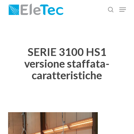
Salta
Menu
al
cerca
Chiudi
contenuto
menu
principale
SERIE 3100 HS1
versione staffata-
caratteristiche