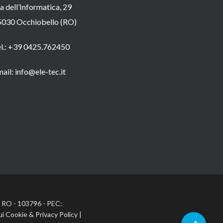
a dell’Informatica, 29
5030 Occhiobello (RO)
el.: +39 0425.762450
ail: info@ele-tec.it
A: RO - 103796 - PEC:
ui Cookie
&
Privacy Policy
|