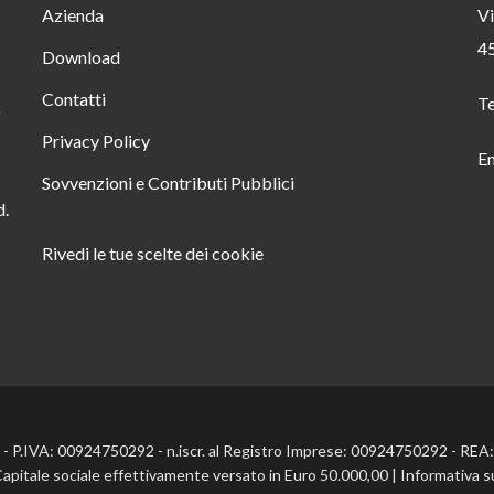
Azienda
Vi
4
Download
Contatti
T
o
Privacy Policy
Em
Sovvenzioni e Contributi Pubblici
d.
Rivedi le tue scelte dei cookie
l. - P.IVA: 00924750292 - n.iscr. al Registro Imprese: 00924750292 - RE
Capitale sociale effettivamente versato in Euro 50.000,00 |
Informativa s