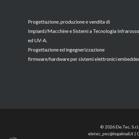
Progettazione, produzione e vendita di
Impianti/Macchine e Sistemi a Tecnologia Infraross
ed UV-A.
Progettazione ed ingegnerizzazione
firmware/hardware per sistemi elettronici embedde
© 2026 Ele.Tec. S.r.
eletec_pec@legalmail.it | 