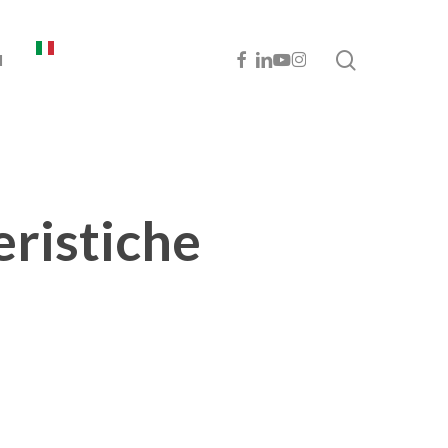
cerca
FACEBOOK
LINKEDIN
YOUTUBE
INSTAGRAM
I
ristiche