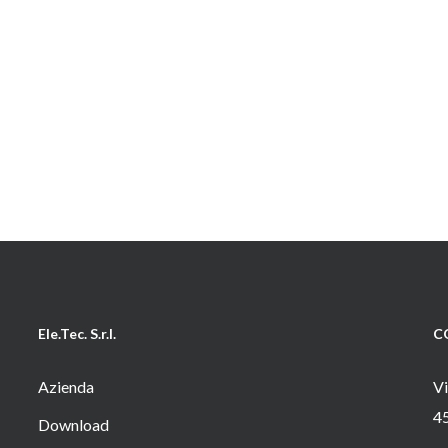
Ele.Tec. S.r.l.
C
Azienda
Vi
4
Download