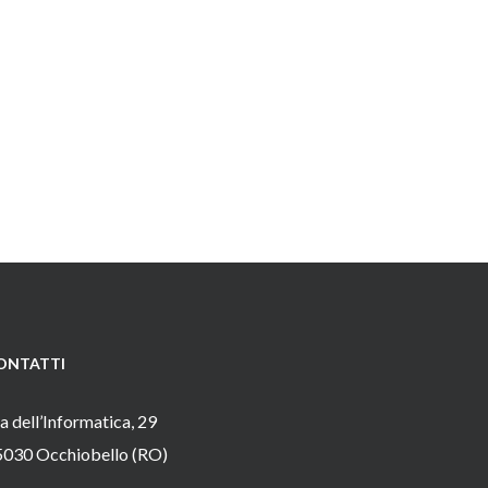
ONTATTI
a dell’Informatica, 29
5030 Occhiobello (RO)