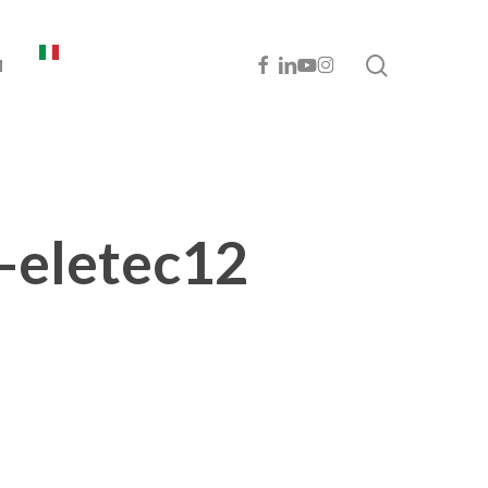
cerca
FACEBOOK
LINKEDIN
YOUTUBE
INSTAGRAM
I
-eletec12