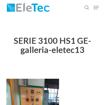
Salta
Menu
al
cerca
Chiudi
contenuto
menu
principale
SERIE 3100 HS1 GE-
galleria-eletec13