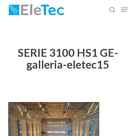
Salta
Menu
al
cerca
Chiudi
contenuto
menu
principale
SERIE 3100 HS1 GE-
galleria-eletec15