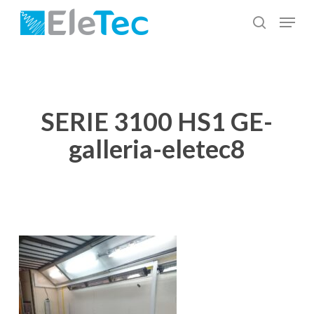
Salta
Menu
al
cerca
Chiudi
contenuto
menu
principale
SERIE 3100 HS1 GE-
galleria-eletec8