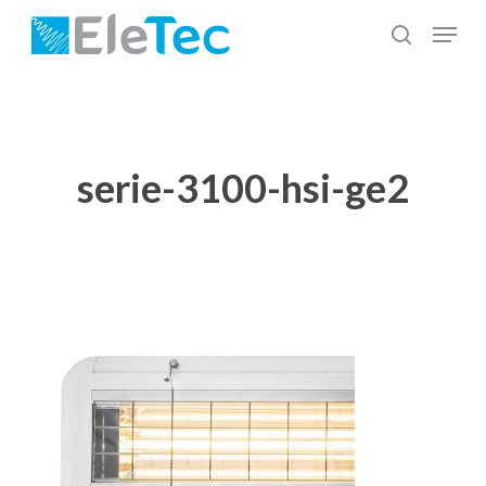
Salta
Menu
al
cerca
Chiudi
contenuto
menu
principale
serie-3100-hsi-ge2