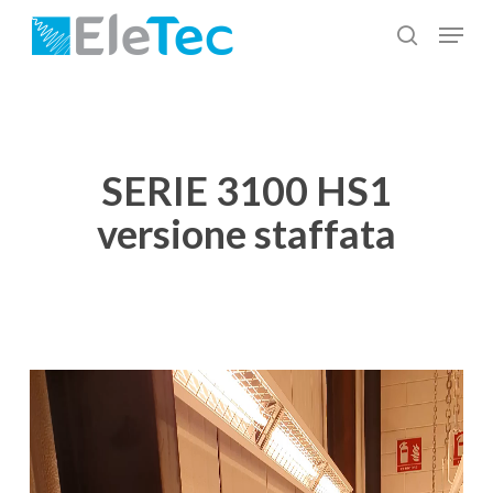
Salta
Menu
al
cerca
Chiudi
contenuto
menu
principale
SERIE 3100 HS1
versione staffata
Video
Player