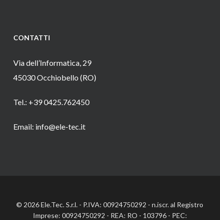
CONTATTI
Via dell’Informatica, 29
45030 Occhiobello (RO)
Tel.: +39 0425.762450
Email: info@ele-tec.it
© 2026 Ele.Tec. S.r.l. - P.IVA: 00924750292 - n.iscr. al Registro
Imprese: 00924750292 - REA: RO - 103796 - PEC: