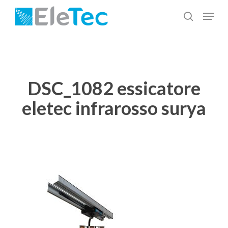
Salta
Menu
al
cerca
Chiudi
contenuto
menu
principale
DSC_1082 essicatore
eletec infrarosso surya