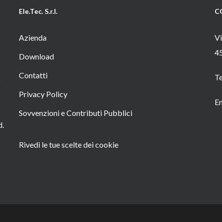
Ele.Tec. S.r.l.
C
Azienda
Vi
4
Download
Contatti
T
o
Privacy Policy
Em
Sovvenzioni e Contributi Pubblici
d.
Rivedi le tue scelte dei cookie