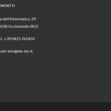
ONTATTI
a dell’Informatica, 29
5030 Occhiobello (RO)
el.: +39 0425.762450
ail: info@ele-tec.it