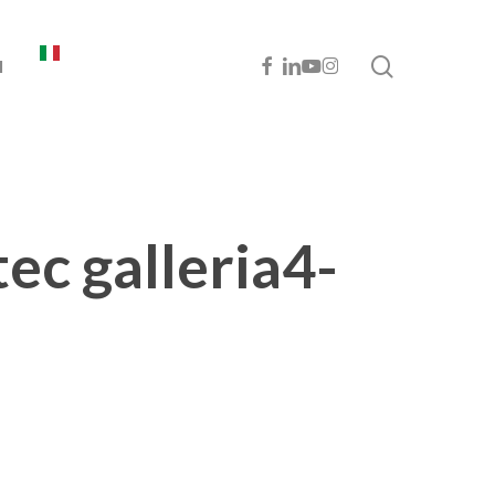
cerca
FACEBOOK
LINKEDIN
YOUTUBE
INSTAGRAM
I
ec galleria4-