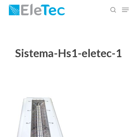
Salta
Menu
al
cerca
Chiudi
contenuto
menu
principale
Sistema-Hs1-eletec-1