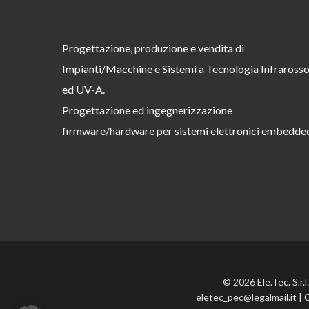
Progettazione, produzione e vendita di
Impianti/Macchine e Sistemi a Tecnologia Infraross
ed UV-A.
Progettazione ed ingegnerizzazione
firmware/hardware per sistemi elettronici embedde
© 2026 Ele.Tec. S.r.
eletec_pec@legalmail.it | 