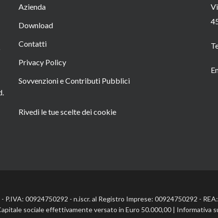
Azienda
Vi
4
Download
Contatti
T
o
Privacy Policy
Em
Sovvenzioni e Contributi Pubblici
d.
Rivedi le tue scelte dei cookie
l. - P.IVA: 00924750292 - n.iscr. al Registro Imprese: 00924750292 - RE
Capitale sociale effettivamente versato in Euro 50.000,00 |
Informativa s