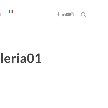
cerca
FACEBOOK
LINKEDIN
YOUTUBE
INSTAGRAM
I
leria01