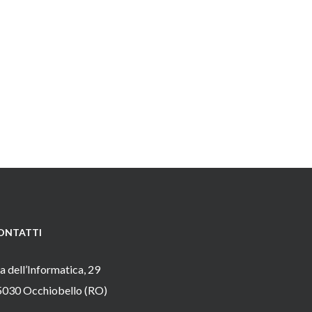
ONTATTI
a dell’Informatica, 29
5030 Occhiobello (RO)