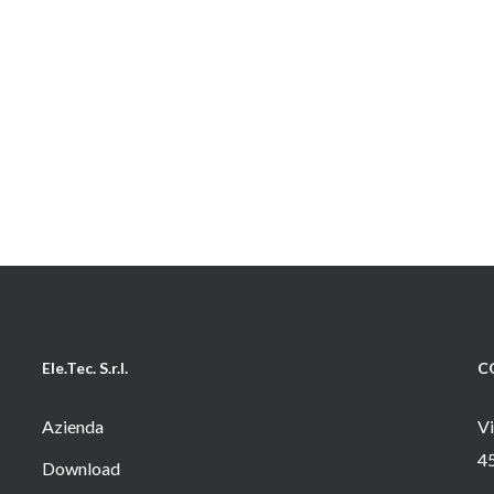
Ele.Tec. S.r.l.
C
Azienda
Vi
4
Download