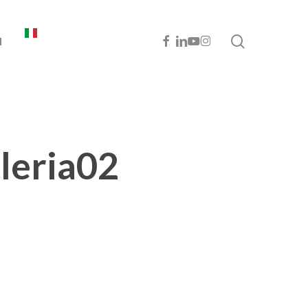
cerca
FACEBOOK
LINKEDIN
YOUTUBE
INSTAGRAM
I
leria02