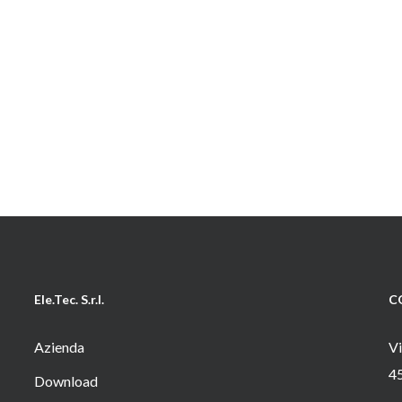
Ele.Tec. S.r.l.
C
Azienda
Vi
4
Download