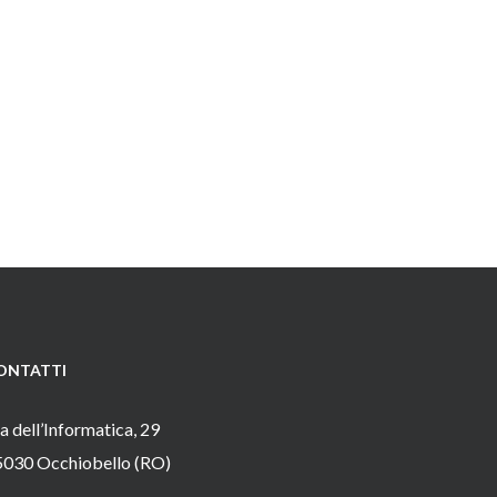
ONTATTI
a dell’Informatica, 29
5030 Occhiobello (RO)