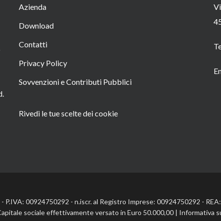
Azienda
Vi
4
Download
Contatti
T
o
Privacy Policy
Em
Sovvenzioni e Contributi Pubblici
d.
Rivedi le tue scelte dei cookie
l. - P.IVA: 00924750292 - n.iscr. al Registro Imprese: 00924750292 - RE
Capitale sociale effettivamente versato in Euro 50.000,00 |
Informativa s