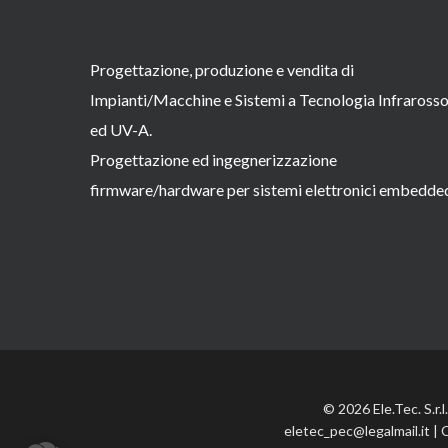
Progettazione, produzione e vendita di
Impianti/Macchine e Sistemi a Tecnologia Infraross
ed UV-A.
Progettazione ed ingegnerizzazione
firmware/hardware per sistemi elettronici embedde
© 2026 Ele.Tec. S.r.
eletec_pec@legalmail.it | 