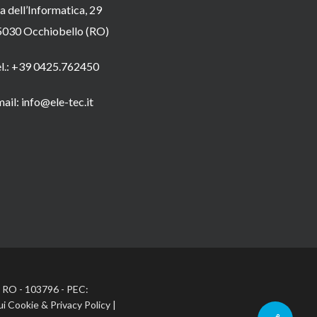
a dell’Informatica, 29
5030 Occhiobello (RO)
el.: +39 0425.762450
ail: info@ele-tec.it
A: RO - 103796 - PEC:
ui Cookie
&
Privacy Policy
|