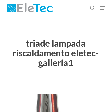
Salta
Menu
al
cerca
Chiudi
contenuto
menu
principale
triade lampada
riscaldamento eletec-
galleria1