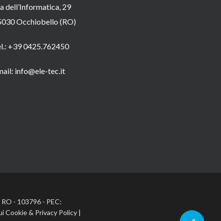
a dell’Informatica, 29
5030 Occhiobello (RO)
el.: +39 0425.762450
ail: info@ele-tec.it
A: RO - 103796 - PEC:
ui Cookie
&
Privacy Policy
|