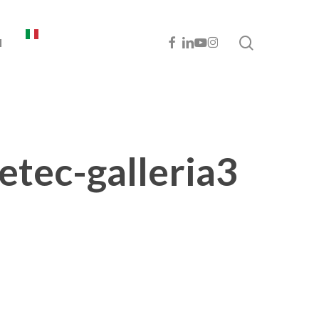
cerca
FACEBOOK
LINKEDIN
YOUTUBE
INSTAGRAM
I
etec-galleria3