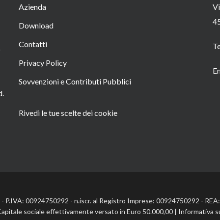
Azienda
Vi
4
Download
Contatti
T
o
Privacy Policy
Em
Sovvenzioni e Contributi Pubblici
d.
Rivedi le tue scelte dei cookie
l. - P.IVA: 00924750292 - n.iscr. al Registro Imprese: 00924750292 - RE
Capitale sociale effettivamente versato in Euro 50.000,00 |
Informativa s