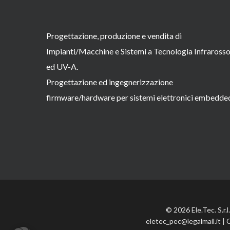
Progettazione, produzione e vendita di
Impianti/Macchine e Sistemi a Tecnologia Infraross
ed UV-A.
Progettazione ed ingegnerizzazione
firmware/hardware per sistemi elettronici embedde
© 2026 Ele.Tec. S.r.
eletec_pec@legalmail.it | 