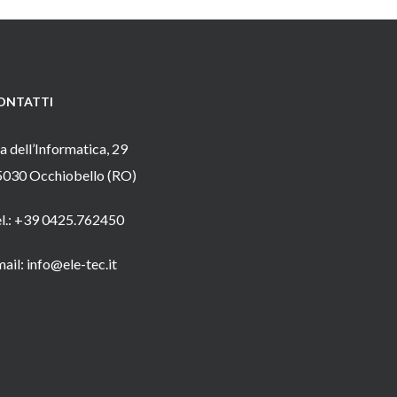
ONTATTI
a dell’Informatica, 29
5030 Occhiobello (RO)
el.: +39 0425.762450
ail: info@ele-tec.it