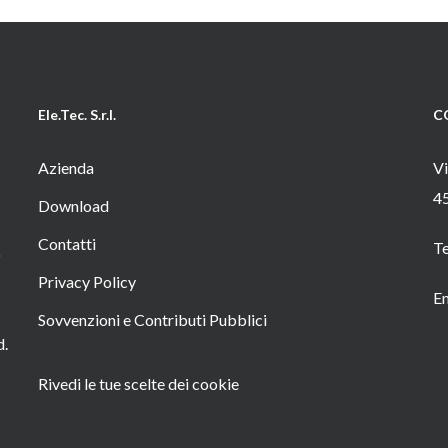
Ele.Tec. S.r.l.
C
Azienda
Vi
4
Download
Contatti
T
o
Privacy Policy
Em
Sovvenzioni e Contributi Pubblici
d.
Rivedi le tue scelte dei cookie