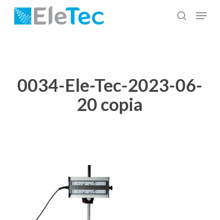
Salta
Menu
al
cerca
Chiudi
contenuto
menu
principale
0034-Ele-Tec-2023-06-
20 copia