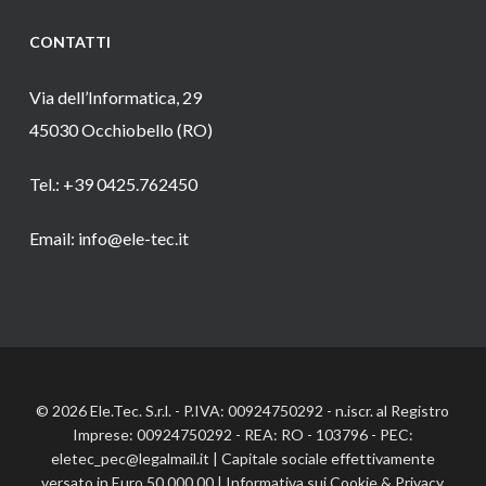
CONTATTI
Via dell’Informatica, 29
45030 Occhiobello (RO)
Tel.: +39 0425.762450
Email: info@ele-tec.it
© 2026 Ele.Tec. S.r.l. - P.IVA: 00924750292 - n.iscr. al Registro
Imprese: 00924750292 - REA: RO - 103796 - PEC:
eletec_pec@legalmail.it | Capitale sociale effettivamente
versato in Euro 50.000,00 |
Informativa sui Cookie
&
Privacy