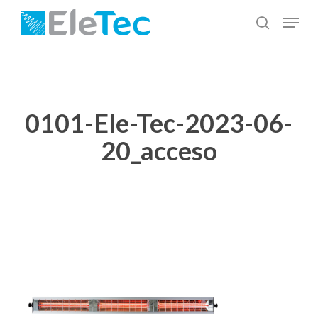
Salta
Menu
al
cerca
Chiudi
contenuto
menu
principale
0101-Ele-Tec-2023-06-
20_acceso