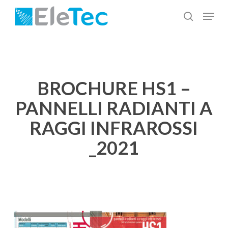
Salta
Menu
al
cerca
Chiudi
contenuto
menu
principale
BROCHURE HS1 –
PANNELLI RADIANTI A
RAGGI INFRAROSSI
_2021