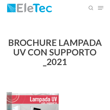
Salta
Menu
al
cerca
Chiudi
contenuto
menu
principale
BROCHURE LAMPADA
UV CON SUPPORTO
_2021