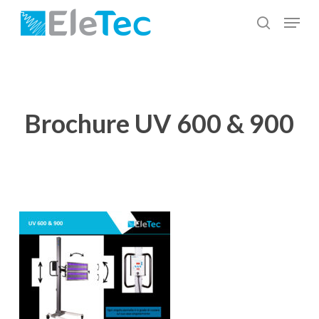
Salta
Menu
al
cerca
Chiudi
contenuto
menu
principale
Brochure UV 600 & 900