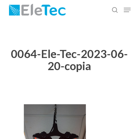
Salta
Menu
al
cerca
Chiudi
contenuto
menu
principale
0064-Ele-Tec-2023-06-
20-copia