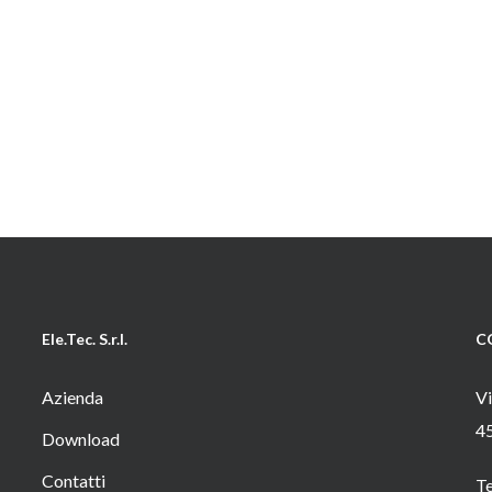
Ele.Tec. S.r.l.
C
Azienda
Vi
4
Download
Contatti
T
o