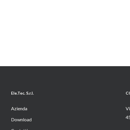
Ele.Tec. S.r.l.
C
Azienda
Vi
4
Download