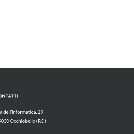
ONTATTI
a dell’Informatica, 29
5030 Occhiobello (RO)