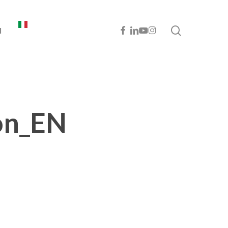
cerca
FACEBOOK
LINKEDIN
YOUTUBE
INSTAGRAM
I
on_EN