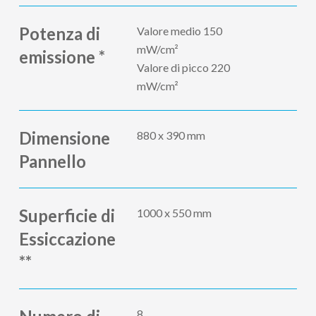
Potenza di
Valore medio 150
mW/cm²
emissione *
Valore di picco 220
mW/cm²
Dimensione
880 x 390 mm
Pannello
Superficie di
1000 x 550 mm
Essiccazione
**
8