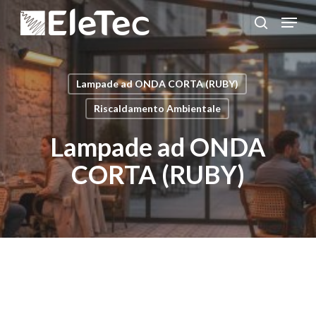
Salta
Menu
al
cerca
Chiudi
contenuto
menu
principale
Lampade ad ONDA CORTA (RUBY)
Riscaldamento Ambientale
Lampade ad ONDA
CORTA (RUBY)