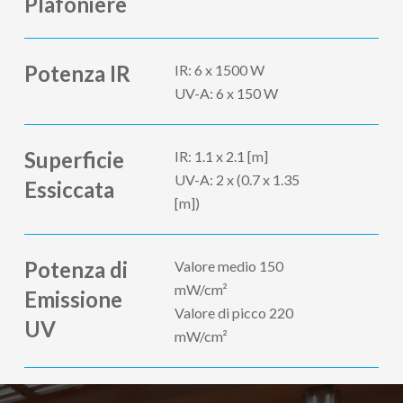
Plafoniere
Potenza IR
IR: 6 x 1500 W
UV-A: 6 x 150 W
Superficie
IR: 1.1 x 2.1 [m]
UV-A: 2 x (0.7 x 1.35
Essiccata
[m])
Potenza di
Valore medio 150
mW/cm²
Emissione
Valore di picco 220
UV
mW/cm²