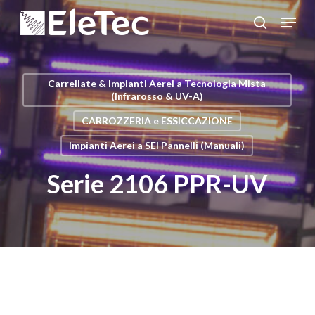
Salta
Menu
al
cerca
Chiudi
contenuto
menu
principale
Carrellate & Impianti Aerei a Tecnologia Mista
(Infrarosso & UV-A)
CARROZZERIA e ESSICCAZIONE
Impianti Aerei a SEI Pannelli (Manuali)
Serie 2106 PPR-UV