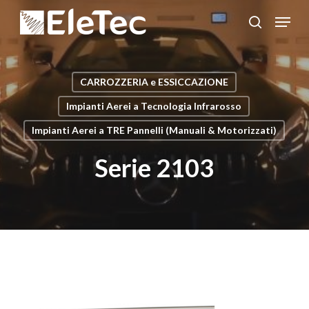
Salta
Menu
al
cerca
Chiudi
contenuto
menu
principale
CARROZZERIA e ESSICCAZIONE
Impianti Aerei a Tecnologia Infrarosso
Impianti Aerei a TRE Pannelli (Manuali & Motorizzati)
Serie 2103